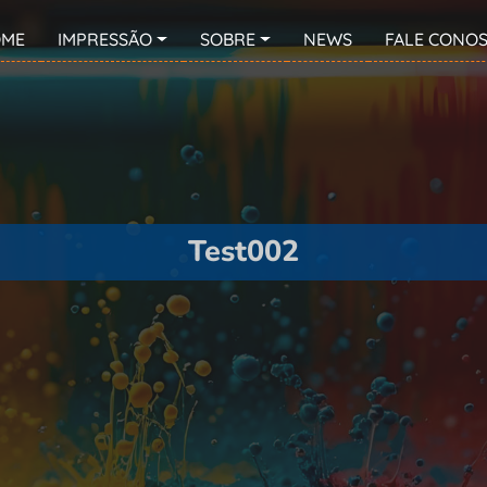
OME
IMPRESSÃO
SOBRE
NEWS
FALE CONO
ncipal
Test002